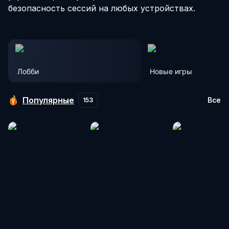
безопасность сессий на любых устройствах.
Лобби
Новые игры
Популярные
Все
153