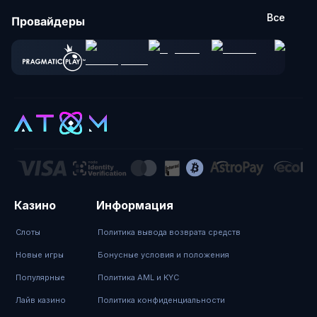
Все
Провайдеры
Казино
Информация
Слоты
Политика вывода возврата средств
Новые игры
Бонусные условия и положения
Популярные
Политика AML и KYC
Лайв казино
Политика конфиденциальности